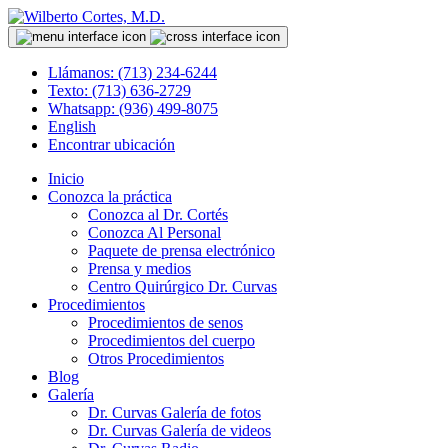
Llámanos: (713) 234-6244
Texto: (713) 636-2729
Whatsapp: (936) 499-8075
English
Encontrar ubicación
Inicio
Conozca la práctica
Conozca al Dr. Cortés
Conozca Al Personal
Paquete de prensa electrónico
Prensa y medios
Centro Quirúrgico Dr. Curvas
Procedimientos
Procedimientos de senos
Procedimientos del cuerpo
Otros Procedimientos
Blog
Galería
Dr. Curvas Galería de fotos
Dr. Curvas Galería de videos