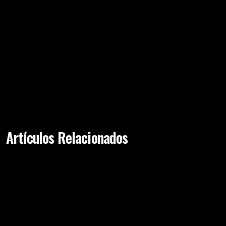
Levantamiento De Glúteos
19th Ago 2019
Abdominoplastia
Artículos Relacionados