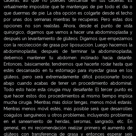
caderas, así que no puedes descansar en tus caderas. Es
virtualmente imposible que te mantengas de pie todo el día o
que duermas de pie. La otra opción es colgarte desde el techo
por unas dos semanas mientras te recuperas. Pero estas dos
opciones no son realistas. Ahora, desde el punto de vista
quirúrgico, digamos que vamos a hacer una abdominoplastia y
después un levantamiento de glúteos. Digamos que empezamos
con la recolección de grasa por liposucción. Luego hacemos la
abdominoplastia; después de terminar la abdominoplastia,
debemos mantener tu abdomen inclinado hacia delante.
Entonces, básicamente, tendremos que hacerte rodar hasta que
estés descansado en tu estómago para inyectar grasa en los
glúteos, pero será extremadamente difícil posicionarte boca
abajo cuando acabas de tener un procedimiento abdominal.
Todo esto hace esta cirugía muy desafiante. El tercer punto es
que hacer estos dos procedimientos al mismo tiempo implica
mucha cirugía. Mientras más dolor tengas, menos móvil estarás.
Mientras menos móvil estés, más posible será que desarrolles
coágulos sanguíneos u otros problemas, incluyendo problemas
en el saneamiento de heridas, seromas, sangrado, etc. En
general, es mi recomendación realizar primero el aumento de
glúteos con transferencia de grasa y entonces esperar seis