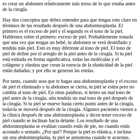
es crear un abdomen relativamente más tenso de lo que estaba antes
de la cirugía.
Hay dos conceptos que debes entender para que tengas esto claro en
términos de tus resultado después de una abdominoplastia. El
primero es el exceso de piel y el segundo es el tono de la piel.
Hablemos sobre el primero: exceso de piel. Probablemente notarás
que una vez que tengas un bebé, tu abdomen se verá desinflado y
tendrás más piel. Esto es muy diferente al tono de piel. El tono de
piel de define por el arreglo de la piel antes de la cirugía. Si tu piel
está estirada en forma significativa, todas las moléculas y el
colágeno y elastina que crean la esencia de la elasticidad de la piel
están dañadas; y por ello se generan las estrías.
Por tanto, cuando seas que te hagas una abdominoplastia y el exceso
de piel el eliminado y tu abdomen se cierra, tu piel se estira pero no
cambia al tono de piel. En otras palabras, si tienes un mal tono de
piel antes de la cirugía, aún tendrás un mal tono de piel después de
la cirugía. Si tu piel se mueve hasta cierto punto antes de la cirugía,
todavía se moverá después de la cirugía. Algunos pacientes vienen a
la clínica después de una abdominoplastia y dicen tener exceso de
piel cuando se inclinan hacia delante. Los resultado de una
abdominoplastia se evalúan cuando estás de pie, no cuando estás
acostado o sentado. ¿Por qué? Porque la piel es elástica, e incluso
sin una abdominoplastia, tu piel se amontona cuando te acuestas.