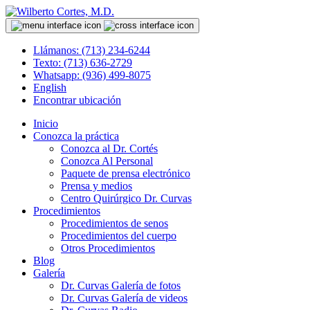
Llámanos: (713) 234-6244
Texto: (713) 636-2729
Whatsapp: (936) 499-8075
English
Encontrar ubicación
Inicio
Conozca la práctica
Conozca al Dr. Cortés
Conozca Al Personal
Paquete de prensa electrónico
Prensa y medios
Centro Quirúrgico Dr. Curvas
Procedimientos
Procedimientos de senos
Procedimientos del cuerpo
Otros Procedimientos
Blog
Galería
Dr. Curvas Galería de fotos
Dr. Curvas Galería de videos