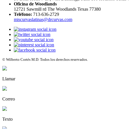
Oficina de Woodlands
12721 Sawmill rd The Woodlands Texas 77380
Teléfono:
713-636-2729
miscurvaslatinas@drcurvas.com
© Wilberto Cortés M.D. Todos los derechos reservados.
Llamar
Correo
Texto