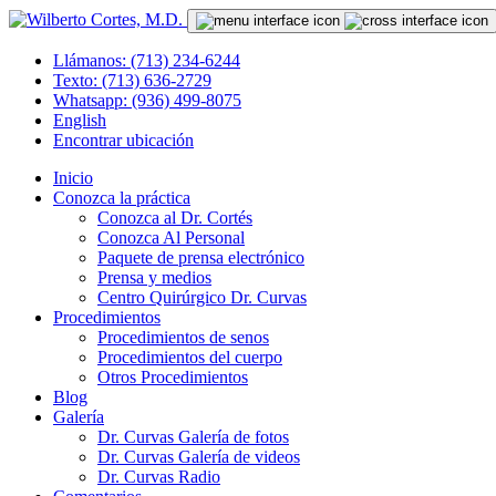
Llámanos: (713) 234-6244
Texto: (713) 636-2729
Whatsapp: (936) 499-8075
English
Encontrar ubicación
Inicio
Conozca la práctica
Conozca al Dr. Cortés
Conozca Al Personal
Paquete de prensa electrónico
Prensa y medios
Centro Quirúrgico Dr. Curvas
Procedimientos
Procedimientos de senos
Procedimientos del cuerpo
Otros Procedimientos
Blog
Galería
Dr. Curvas Galería de fotos
Dr. Curvas Galería de videos
Dr. Curvas Radio