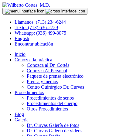
Llámanos: (713) 234-6244
Texto: (713) 636-2729
Whatsapp: (936) 499-8075
English
Encontrar ubicación
Inicio
Conozca la práctica
Conozca al Dr. Cortés
Conozca Al Personal
Paquete de prensa electrónico
Prensa y medios
Centro Quirúrgico Dr. Curvas
Procedimientos
Procedimientos de senos
Procedimientos del cuerpo
Otros Procedimientos
Blog
Galería
Dr. Curvas Galería de fotos
Dr. Curvas Galería de videos