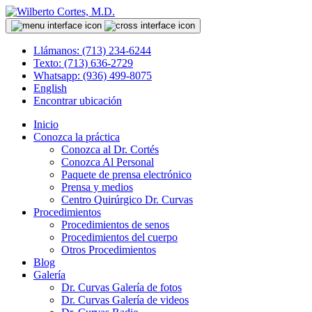
Llámanos: (713) 234-6244
Texto: (713) 636-2729
Whatsapp: (936) 499-8075
English
Encontrar ubicación
Inicio
Conozca la práctica
Conozca al Dr. Cortés
Conozca Al Personal
Paquete de prensa electrónico
Prensa y medios
Centro Quirúrgico Dr. Curvas
Procedimientos
Procedimientos de senos
Procedimientos del cuerpo
Otros Procedimientos
Blog
Galería
Dr. Curvas Galería de fotos
Dr. Curvas Galería de videos