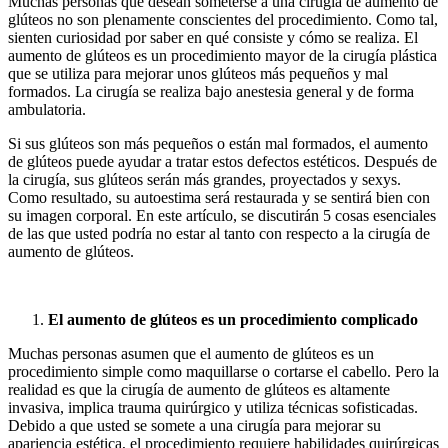
Muchas personas que desean someterse a una cirugía de aumento de
glúteos no son plenamente conscientes del procedimiento. Como tal,
sienten curiosidad por saber en qué consiste y cómo se realiza. El
aumento de glúteos es un procedimiento mayor de la cirugía plástica
que se utiliza para mejorar unos glúteos más pequeños y mal
formados. La cirugía se realiza bajo anestesia general y de forma
ambulatoria.
Si sus glúteos son más pequeños o están mal formados, el aumento
de glúteos puede ayudar a tratar estos defectos estéticos. Después de
la cirugía, sus glúteos serán más grandes, proyectados y sexys.
Como resultado, su autoestima será restaurada y se sentirá bien con
su imagen corporal. En este artículo, se discutirán 5 cosas esenciales
de las que usted podría no estar al tanto con respecto a la cirugía de
aumento de glúteos.
El aumento de glúteos es un procedimiento complicado
Muchas personas asumen que el aumento de glúteos es un
procedimiento simple como maquillarse o cortarse el cabello. Pero la
realidad es que la cirugía de aumento de glúteos es altamente
invasiva, implica trauma quirúrgico y utiliza técnicas sofisticadas.
Debido a que usted se somete a una cirugía para mejorar su
apariencia estética, el procedimiento requiere habilidades quirúrgicas