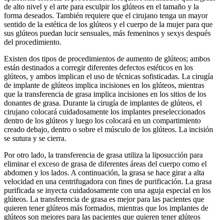
de alto nivel y el arte para esculpir los glúteos en el tamaño y la
forma deseados. También requiere que el cirujano tenga un mayor
sentido de la estética de los glúteos y el cuerpo de la mujer para que
sus glúteos puedan lucir sensuales, más femeninos y sexys después
del procedimiento.
Existen dos tipos de procedimientos de aumento de glúteos; ambos
están destinados a corregir diferentes defectos estéticos en los
glúteos, y ambos implican el uso de técnicas sofisticadas. La cirugía
de implante de glúteos implica incisiones en los glúteos, mientras
que la transferencia de grasa implica incisiones en los sitios de los
donantes de grasa. Durante la cirugía de implantes de glúteos, el
cirujano colocará cuidadosamente los implantes preseleccionados
dentro de los glúteos y luego los colocará en un compartimiento
creado debajo, dentro o sobre el músculo de los glúteos. La incisión
se sutura y se cierra.
Por otro lado, la transferencia de grasa utiliza la liposucción para
eliminar el exceso de grasa de diferentes áreas del cuerpo como el
abdomen y los lados. A continuación, la grasa se hace girar a alta
velocidad en una centrifugadora con fines de purificación. La grasa
purificada se inyecta cuidadosamente con una aguja especial en los
glúteos. La transferencia de grasa es mejor para las pacientes que
quieren tener glúteos más formados, mientras que los implantes de
glúteos son mejores para las pacientes que quieren tener glúteos