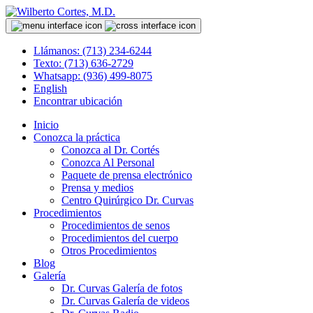
Llámanos: (713) 234-6244
Texto: (713) 636-2729
Whatsapp: (936) 499-8075
English
Encontrar ubicación
Inicio
Conozca la práctica
Conozca al Dr. Cortés
Conozca Al Personal
Paquete de prensa electrónico
Prensa y medios
Centro Quirúrgico Dr. Curvas
Procedimientos
Procedimientos de senos
Procedimientos del cuerpo
Otros Procedimientos
Blog
Galería
Dr. Curvas Galería de fotos
Dr. Curvas Galería de videos